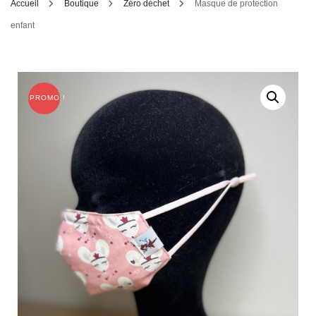
Accueil
Boutique
Zéro déchet
Masque de protection
enfant
PROMO !