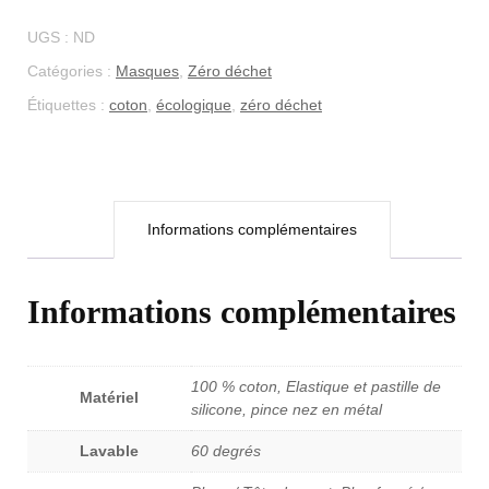
protection
UGS :
ND
enfant
Catégories :
Masques
,
Zéro déchet
Étiquettes :
coton
,
écologique
,
zéro déchet
Informations complémentaires
Informations complémentaires
100 % coton, Elastique et pastille de
Matériel
silicone, pince nez en métal
Lavable
60 degrés