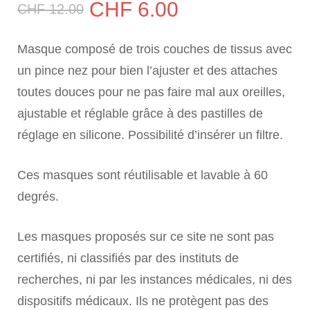
Le
Le
CHF
6.00
CHF
12.00
prix
prix
Masque composé de trois couches de tissus avec
initial
actuel
un pince nez pour bien l’ajuster et des attaches
toutes douces pour ne pas faire mal aux oreilles,
était :
est :
ajustable et réglable grâce à des pastilles de
CHF 12.00.
CHF 6.00.
réglage en silicone. Possibilité d’insérer un filtre.
Ces masques sont réutilisable et lavable à 60
degrés.
Les masques proposés sur ce site ne sont pas
certifiés, ni classifiés par des instituts de
recherches, ni par les instances médicales, ni des
dispositifs médicaux. Ils ne protègent pas des