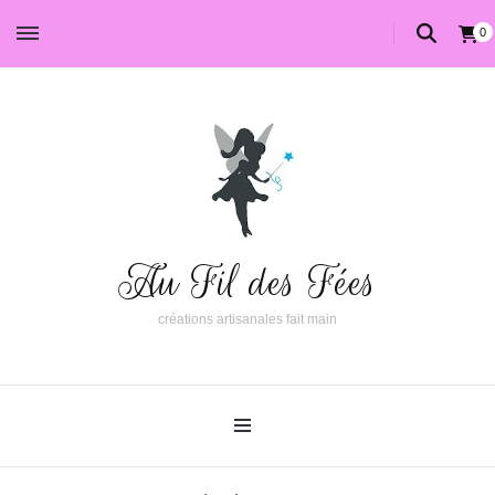
0
Au Fil des Fées
créations artisanales fait main