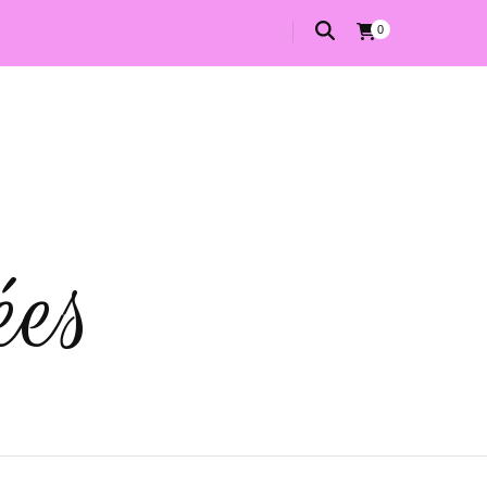
0
ées