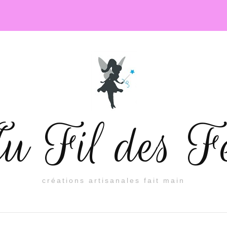
 Fil des F
créations artisanales fait main