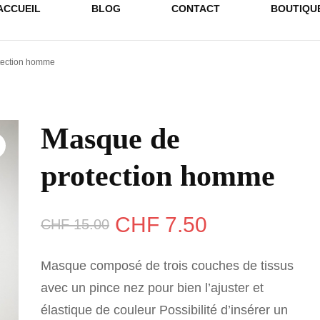
ACCUEIL
BLOG
CONTACT
BOUTIQU
tection homme
Masque de
protection homme
Le
Le
CHF
7.50
CHF
15.00
prix
prix
Masque composé de trois couches de tissus
initial
actuel
avec un pince nez pour bien l’ajuster et
élastique de couleur Possibilité d’insérer un