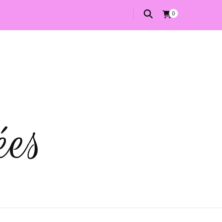
0
ées