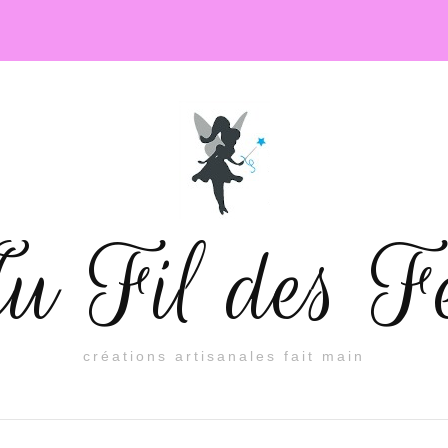
 Fil des F
créations artisanales fait main