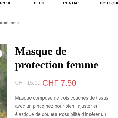
ACCUEIL
BLOG
CONTACT
BOUTIQU
ection femme
Masque de
protection femme
Le
Le
CHF
7.50
CHF
15.00
prix
prix
Masque composé de trois couches de tissus
initial
actuel
avec un pince nez pour bien l’ajuster et
élastique de couleur Possibilité d’insérer un