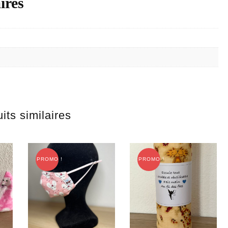
ires
its similaires
PROMO !
PROMO !