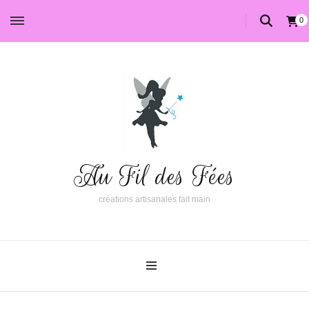
0
Au Fil des Fées
créations artisanales fait main