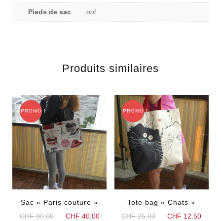
Pieds de sac
oui
Produits similaires
PROMO !
PROMO !
Sac « Paris couture »
Tote bag « Chats »
Le
Le
Le
Le
CHF
80.00
CHF
40.00
CHF
25.00
CHF
12.50