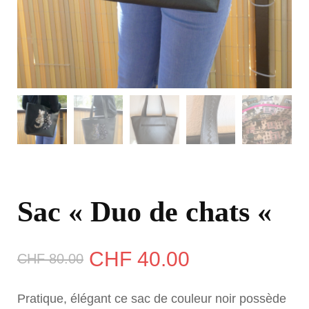
Sac « Duo de chats «
Le
Le
CHF
40.00
CHF
80.00
prix
prix
Pratique, élégant ce sac de couleur noir possède