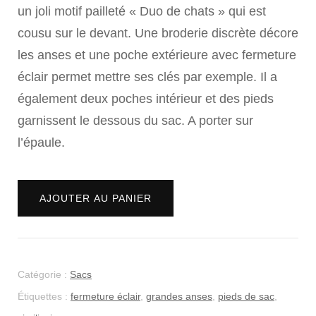
initial
actuel
un joli motif pailleté « Duo de chats » qui est
cousu sur le devant. Une broderie discrète décore
était :
est :
les anses et une poche extérieure avec fermeture
CHF 80.00.
CHF 40.00.
éclair permet mettre ses clés par exemple. Il a
également deux poches intérieur et des pieds
garnissent le dessous du sac. A porter sur
l’épaule.
quantité
Alternative:
AJOUTER AU PANIER
de
Sac
"Duo
de
Catégorie :
Sacs
chats
Étiquettes :
fermeture éclair
,
grandes anses
,
pieds de sac
,
"