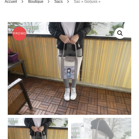
Accueil
Boutique
Sacs
Sac « Gorjuss »
PROMO !