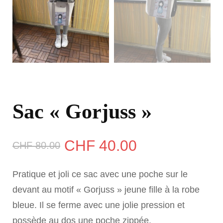
Sac « Gorjuss »
Le
Le
CHF
40.00
CHF
80.00
prix
prix
Pratique et joli ce sac avec une poche sur le
initial
actuel
devant au motif « Gorjuss » jeune fille à la robe
bleue. Il se ferme avec une jolie pression et
était :
est :
possède au dos une poche zippée.