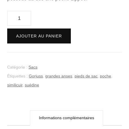
CHF 80.00.
CHF 40.00.
quantité
de
Sac
Alternative:
AJOUTER AU PANIER
"Gorjuss"
Catégorie :
Sacs
Étiquettes :
Gorjuss
,
grandes anses
,
pieds de sac
,
poche
,
similicuir
,
suédine
Informations complémentaires