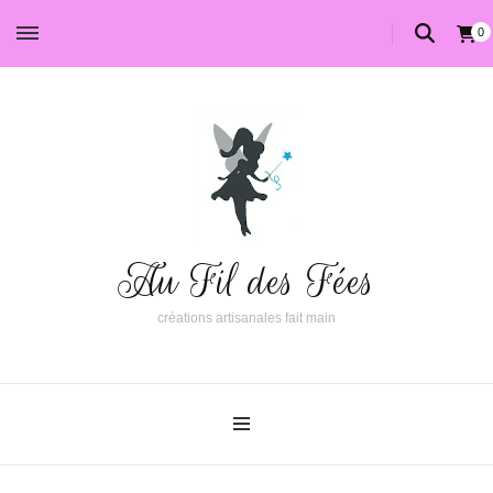
0
Au Fil des Fées
créations artisanales fait main