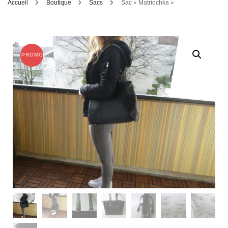
Accueil
Boutique
Sacs
Sac « Matriochka »
PROMO !