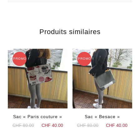
Produits similaires
PROMO !
PROMO !
Sac « Paris couture »
Sac « Besace »
Le
Le
Le
Le
CHF
80.00
CHF
40.00
CHF
80.00
CHF
40.00
prix
prix
prix
prix
initial
actuel
initial
actu