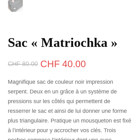
Sac « Matriochka »
Le
Le
CHF
40.00
CHF
80.00
prix
prix
Magnifique sac de couleur noir impression
initial
actuel
serpent. Deux en un grâce à un système de
pressions sur les côtés qui permettent de
était :
est :
resserrer le sac et ainsi de lui donner une forme
CHF 80.00.
CHF 40.00.
plus triangulaire. Pratique un mousqueton est fixé
à l’intérieur pour y accrocher vos clés. Trois