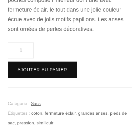
poches compose l’intérieur dont une avec
fermeture éclair, le tout dans une jolie couleur
écrue avec de jolis motifs papillons. Les anses
sont ornées de perles décoratives.
quantité
de
Sac
Alternative:
AJOUTER AU PANIER
"Matriochka"
Catégorie :
Sacs
Étiquettes :
coton
,
fermeture éclair
,
grandes anses
,
pieds de
sac
,
pression
,
similicuir