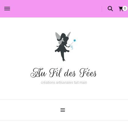
0
Au Fil des Fées
créations artisanales fait main