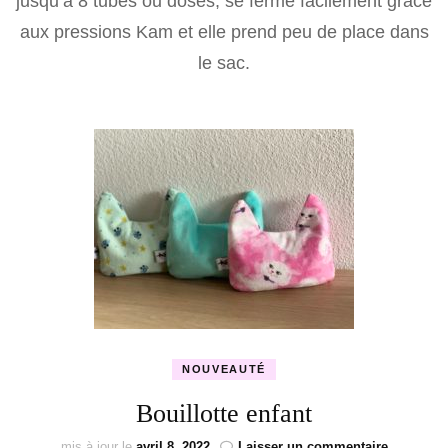
jusqu’à 8 tubes ou doses, se ferme facilement grâce
aux pressions Kam et elle prend peu de place dans
le sac.
NOUVEAUTÉ
Bouillotte enfant
sur
mis à jour le
avril 8, 2022
Laisser un commentaire