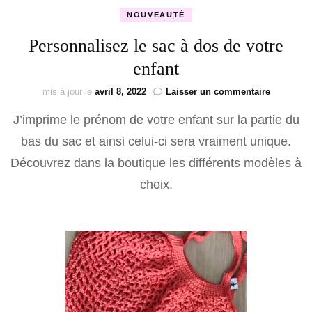
NOUVEAUTÉ
Personnalisez le sac à dos de votre
enfant
sur
mis à jour le
avril 8, 2022
Laisser un commentaire
Personnal
J’imprime le prénom de votre enfant sur la partie du
le
sac
bas du sac et ainsi celui-ci sera vraiment unique.
à
dos
Découvrez dans la boutique les différents modèles à
de
choix.
votre
enfant