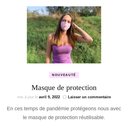
NOUVEAUTÉ
Masque de protection
sur
mis à jour le
avril 9, 2022
Laisser un commentaire
Masque
En ces temps de pandémie protégeons nous avec
de
protectio
le masque de protection réutilisable.