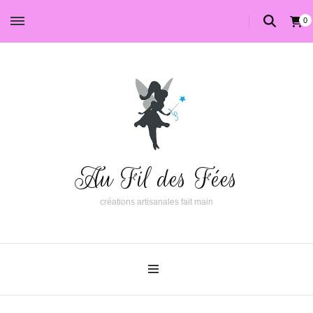
0
Au Fil des Fées
créations artisanales fait main