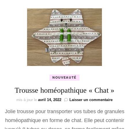
NOUVEAUTÉ
Trousse homéopathique « Chat »
sur
mis à jour le
avril 14, 2022
Laisser un commentaire
Trousse
Jolie trousse pour transporter vos tubes de granules
homéopa
« Chat »
homéopathique en forme de chat. Elle peut contenir