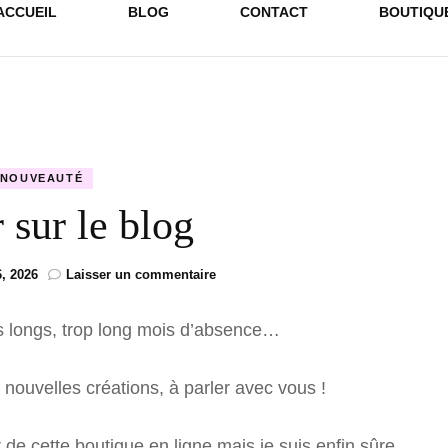
ACCUEIL
BLOG
CONTACT
BOUTIQU
NOUVEAUTÉ
 sur le blog
sur
6, 2026
Laisser un commentaire
Retour
sur
ès longs, trop long mois d’absence…
le
blog
 nouvelles créations, à parler avec vous !
de cette boutique en ligne mais je suis enfin sûre