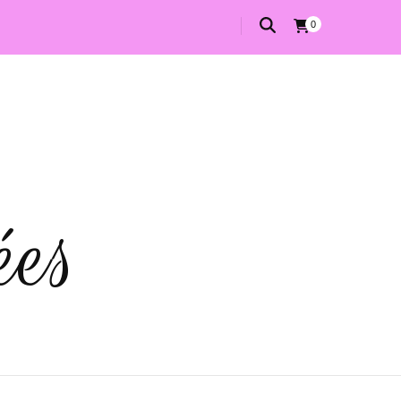
0
ées