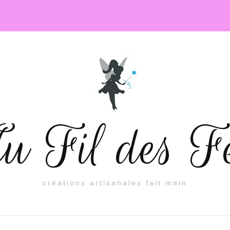
 Fil des F
créations artisanales fait main