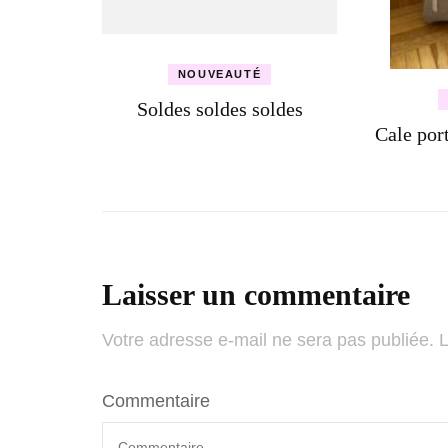
NOUVEAUTÉ
Soldes soldes soldes
Cale por
Laisser un commentaire
Votre adresse e-mail ne sera pas publiée.
Alternative:
L
Commentaire