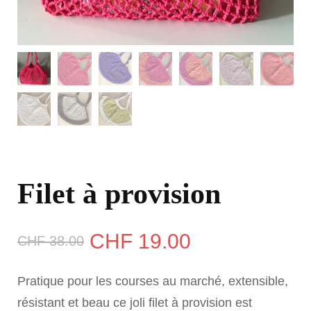
Filet à provision
Le
Le
CHF
19.00
CHF
38.00
prix
prix
Pratique pour les courses au marché, extensible,
initial
actuel
résistant et beau ce joli filet à provision est