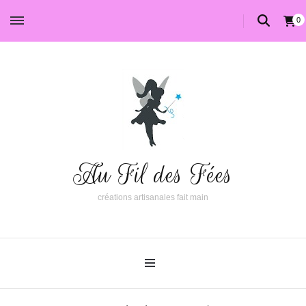
0
Au Fil des Fées
créations artisanales fait main