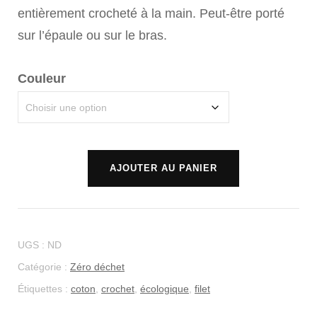
entièrement crocheté à la main. Peut-être porté
était :
est :
sur l’épaule ou sur le bras.
CHF 38.00.
CHF 19.00.
Couleur
quantité
AJOUTER AU PANIER
de
Alternative:
Filet
à
UGS :
ND
provision
Catégorie :
Zéro déchet
Étiquettes :
coton
,
crochet
,
écologique
,
filet