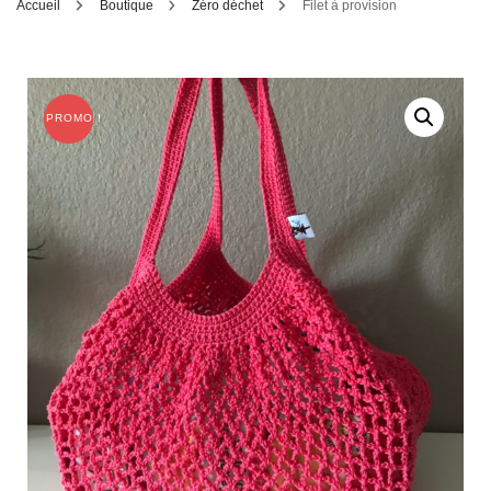
Accueil
Boutique
Zéro déchet
Filet à provision
PROMO !