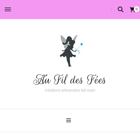
0
Au Fil des Fées
créations artisanales fait main