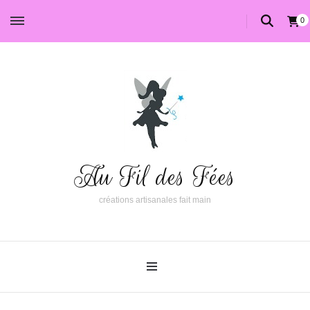
0
Au Fil des Fées
créations artisanales fait main