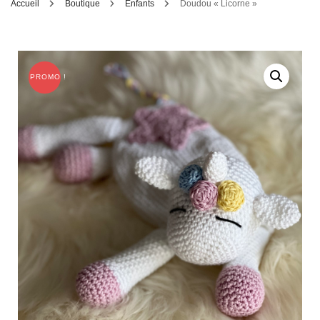
Accueil
Boutique
Enfants
Doudou « Licorne »
PROMO !