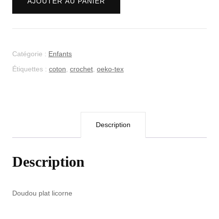
était :
est :
AJOUTER AU PANIER
"Licorne"
CHF 50.00.
CHF 25.00.
Catégorie :
Enfants
Étiquettes :
coton
,
crochet
,
oeko-tex
Description
Description
Doudou plat licorne