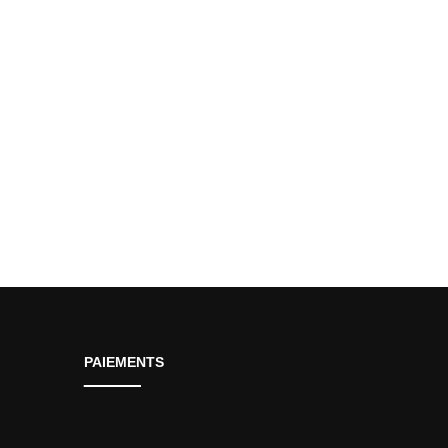
el
:
 1.50.
PAIEMENTS