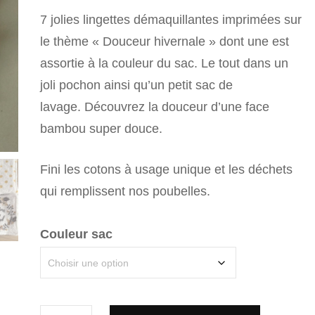
prix
prix
7 jolies lingettes démaquillantes imprimées sur
initial
actuel
le thème « Douceur hivernale » dont une est
assortie à la couleur du sac. Le tout dans un
était :
est :
joli pochon ainsi qu’un petit sac de
CHF 25.00.
CHF 12.50
lavage. Découvrez la douceur d’une face
bambou super douce.
Fini les cotons à usage unique et les déchets
qui remplissent nos poubelles.
Couleur sac