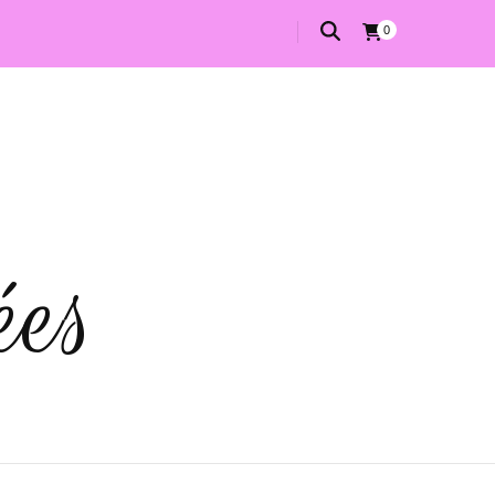
0
ées