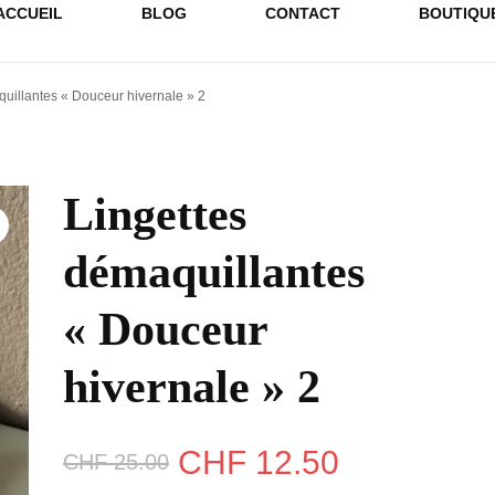
ACCUEIL
BLOG
CONTACT
BOUTIQU
uillantes « Douceur hivernale » 2
Lingettes
démaquillantes
« Douceur
hivernale » 2
Le
Le
CHF
12.50
CHF
25.00