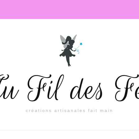
 Fil des F
créations artisanales fait main