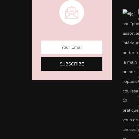
choisies
sur
la
page
du
produit