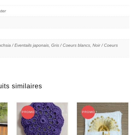
ster
chsia / Eventails japonais, Gris / Coeurs blancs, Noir / Coeurs
its similaires
PROMO !
PROMO !