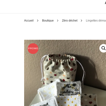
Accueil
Boutique
Zéro déchet
Lingettes démaq
PROMO !