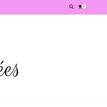
0
ées