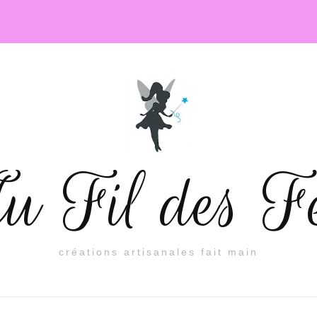
 Fil des F
créations artisanales fait main