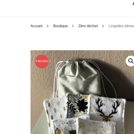
Accueil
Boutique
Zéro déchet
Lingettes démaq
PROMO !