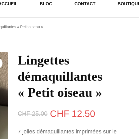
ACCUEIL
BLOG
CONTACT
BOUTIQU
uillantes « Petit oiseau »
Lingettes
démaquillantes
« Petit oiseau »
Le
Le
CHF
12.50
CHF
25.00
prix
prix
7 jolies démaquillantes imprimées sur le