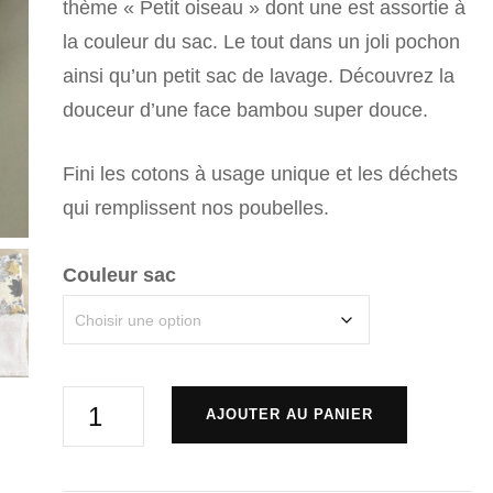
initial
actuel
thème « Petit oiseau » dont une est assortie à
la couleur du sac. Le tout dans un joli pochon
était :
est :
ainsi qu’un petit sac de lavage. Découvrez la
CHF 25.00.
CHF 12.50
douceur d’une face bambou super douce.
Fini les cotons à usage unique et les déchets
qui remplissent nos poubelles.
Couleur sac
quantité
AJOUTER AU PANIER
de
Lingettes
Alternative: