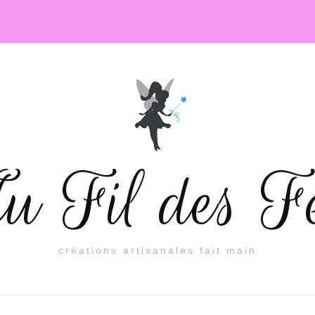
 Fil des F
créations artisanales fait main