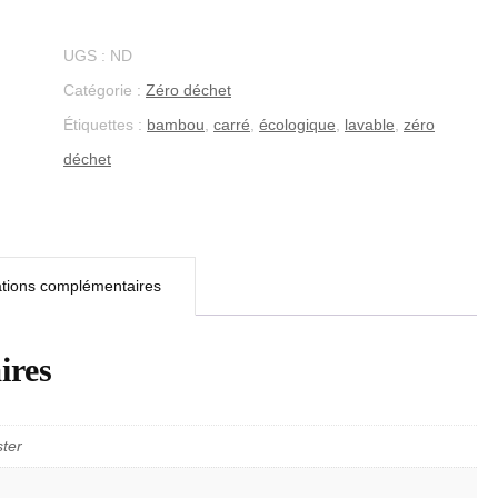
démaquillantes
"Petit
UGS :
ND
oiseau"
Catégorie :
Zéro déchet
Étiquettes :
bambou
,
carré
,
écologique
,
lavable
,
zéro
déchet
ations complémentaires
ires
ster