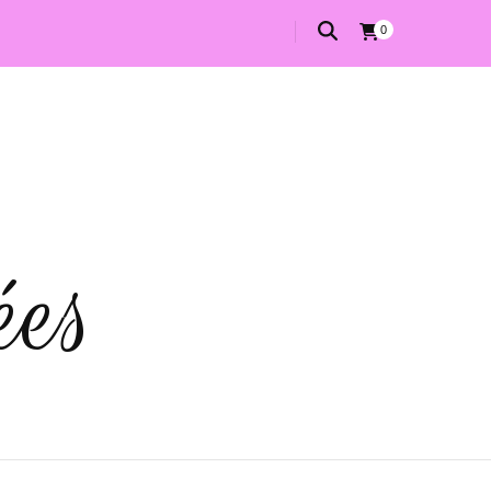
0
ées